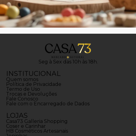
Seg à Sex das 10h às 18h.
INSTITUCIONAL
Quem somos
Política de Privacidade
Termo de Uso
Trocas e Devoluções
Fale Conosco
Fale com o Encarregado de Dados
LOJAS
Casa73 Galleria Shopping
Coser e Carinhar
HB Cosméticos Artesanais
Joninhas