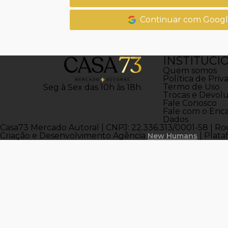
Continuar com Goog
INSTITUCI
Quem somos
Política de Priv
Termo de Uso
Seg à Sex das 10h às 18h.
Trocas e Devol
Fale Conosco
Fale com o Enc
Dados
Casa73 Mercado Autoral | CNPJ: 22.336.313/0001-58 | Rodo
Criação e Desenvolvimento Agência
| Plat
New Humans