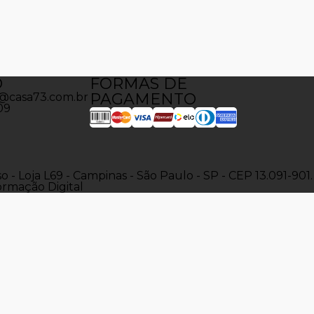
O
FORMAS DE
PAGAMENTO
@casa73.com.br
09
 - Loja L69 - Campinas - São Paulo - SP - CEP 13.091-901.
ormação Digital