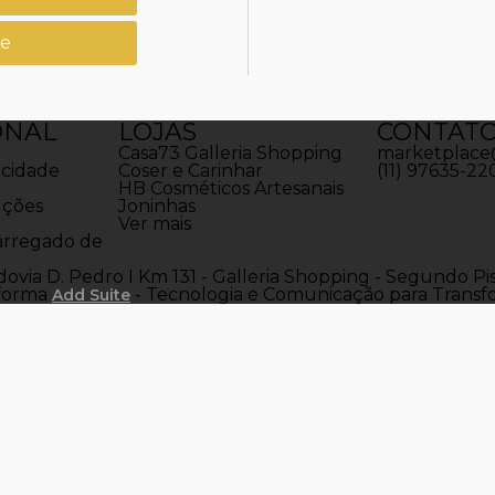
le
ONAL
LOJAS
CONTAT
Casa73 Galleria Shopping
marketplace
acidade
Coser e Carinhar
(11) 97635-22
HB Cosméticos Artesanais
uções
Joninhas
Ver mais
arregado de
via D. Pedro I Km 131 - Galleria Shopping - Segundo Piso
aforma
- Tecnologia e Comunicação para Transf
Add Suite