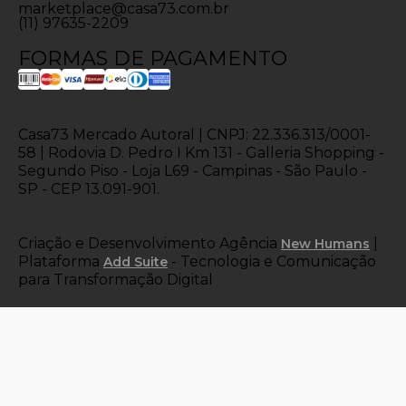
marketplace@casa73.com.br
(11) 97635-2209
FORMAS DE PAGAMENTO
Casa73 Mercado Autoral | CNPJ: 22.336.313/0001-
58 | Rodovia D. Pedro I Km 131 - Galleria Shopping -
Segundo Piso - Loja L69 - Campinas - São Paulo -
SP - CEP 13.091-901.
Criação e Desenvolvimento Agência
|
New Humans
Plataforma
- Tecnologia e Comunicação
Add Suite
para Transformação Digital