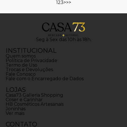
1
2
3
>
>>
Seg à Sex das 10h às 18h.
INSTITUCIONAL
Quem somos
Política de Privacidade
Termo de Uso
Trocas e Devoluções
Fale Conosco
Fale com o Encarregado de Dados
LOJAS
Casa73 Galleria Shopping
Coser e Carinhar
HB Cosméticos Artesanais
Joninhas
Ver mais
CONTATO