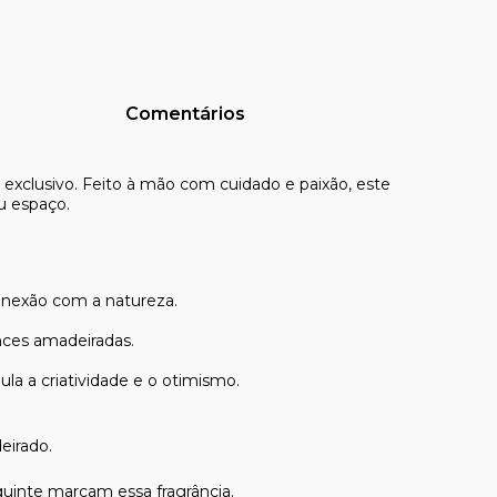
Comentários
xclusivo. Feito à mão com cuidado e paixão, este
eu espaço.
conexão com a natureza.
nces amadeiradas.
la a criatividade e o otimismo.
eirado.
quinte marcam essa fragrância.