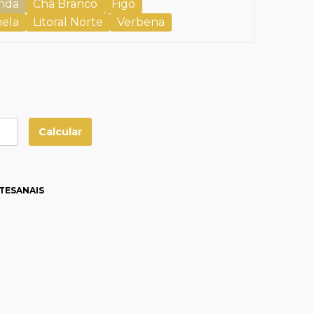
nda
Chá Branco
Figo
nela
Litoral Norte
Verbena
TESANAIS