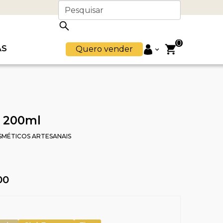
0
AS
Quero vender
s 200ml
SMÉTICOS ARTESANAIS
00