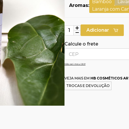
Bamboo
Lava
Aromas:
Laranja com Ca
Adicionar
Calcule o frete
Não sei meu CEP
VEJA MAIS EM
HB COSMÉTICOS AR
TROCAS E DEVOLUÇÃO