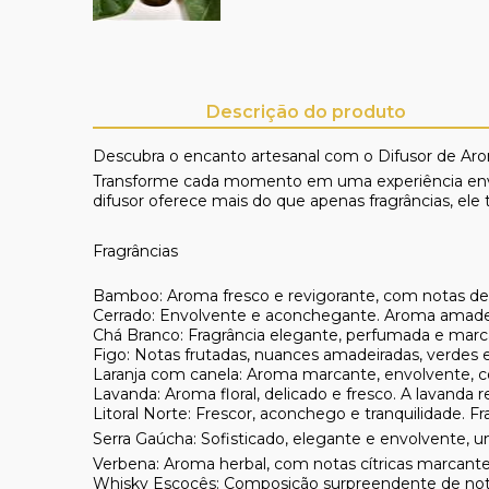
Descrição do produto
Descubra o encanto artesanal com o
Difusor de A
Transforme cada momento em uma experiência envolv
difusor oferece mais do que apenas fragrâncias, ele
Fragrâncias
Bamboo:
Aroma fresco e revigorante, com notas de f
Cerrado:
Envolvente e aconchegante. Aroma amadeir
Chá Branco:
Fragrância elegante, perfumada e marca
Figo:
Notas frutadas, nuances amadeiradas, verdes e
Laranja com canela:
Aroma marcante, envolvente, com
Lavanda:
Aroma floral, delicado e fresco. A lavanda r
Litoral Norte:
Frescor, aconchego e tranquilidade. Fr
Serra Gaúcha:
Sofisticado, elegante e envolvente, 
Verbena:
Aroma herbal, com notas cítricas marcante
Whisky Escocês:
Composição surpreendente de notas