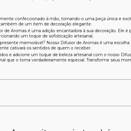
amente confeccionado à mão, tornando-o uma peça única e excl
s também de um item de decoração elegante.
or de Aromas é uma adição encantadora à sua decoração. Ele é 
cionando um toque de sofisticação artesanal.
resente memorável? Nosso Difusor de Aromas é uma escolha ide
nte cativará os sentidos de quem o receber.
idos e adicione um toque de beleza artesanal com o nosso Difus
sanal que o torna verdadeiramente especial. Transforme seus mom