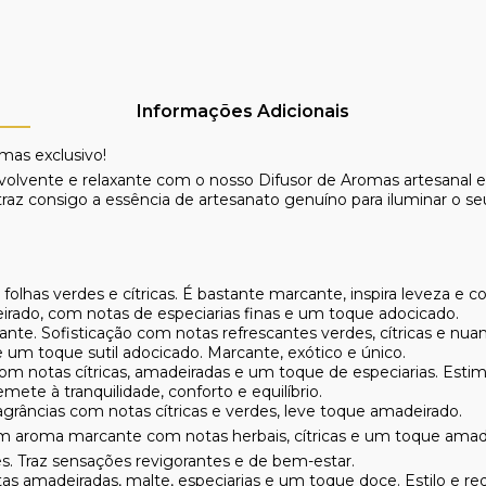
Informações Adicionais
romas
exclusivo!
ente e relaxante com o nosso Difusor de Aromas artesanal e e
 traz consigo a essência de artesanato genuíno para iluminar o s
olhas verdes e cítricas. É bastante marcante, inspira leveza e 
ado, com notas de especiarias finas e um toque adocicado.
nte. Sofisticação com notas refrescantes verdes, cítricas e nua
 um toque sutil adocicado. Marcante, exótico e único.
 notas cítricas, amadeiradas e um toque de especiarias. Estimu
emete à tranquilidade, conforto e equilíbrio.
agrâncias com notas cítricas e verdes, leve toque amadeirado.
um aroma marcante com notas herbais, cítricas e um toque amad
s. Traz sensações revigorantes e de bem-estar.
 amadeiradas, malte, especiarias e um toque doce. Estilo e re