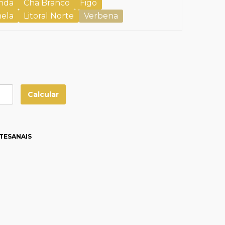
nda
Chá Branco
Figo
nela
Litoral Norte
Verbena
TESANAIS