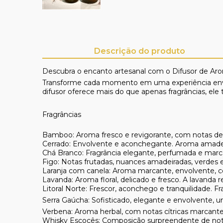
Descrição do produto
Descubra o encanto artesanal com o
Difusor de A
Transforme cada momento em uma experiência envolv
difusor oferece mais do que apenas fragrâncias, ele
Fragrâncias
Bamboo:
Aroma fresco e revigorante, com notas de f
Cerrado:
Envolvente e aconchegante. Aroma amadeir
Chá Branco:
Fragrância elegante, perfumada e marca
Figo:
Notas frutadas, nuances amadeiradas, verdes e
Laranja com canela:
Aroma marcante, envolvente, com
Lavanda:
Aroma floral, delicado e fresco. A lavanda r
Litoral Norte:
Frescor, aconchego e tranquilidade. Fr
Serra Gaúcha:
Sofisticado, elegante e envolvente, 
Verbena:
Aroma herbal, com notas cítricas marcante
Whisky Escocês:
Composição surpreendente de notas