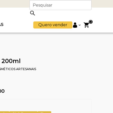
0
AS
Quero vender
s 200ml
SMÉTICOS ARTESANAIS
00