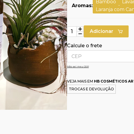
Bamboo
Lava
Aromas:
Laranja com Ca
Adicionar
Calcule o frete
Não sei meu CEP
VEJA MAIS EM
HB COSMÉTICOS AR
TROCAS E DEVOLUÇÃO