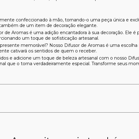
amente confeccionado à mão, tornando-o uma peça única e excl
s também de um item de decoração elegante.
or de Aromas é uma adição encantadora à sua decoração. Ele é 
cionando um toque de sofisticação artesanal.
resente memorável? Nosso Difusor de Aromas é uma escolha ide
nte cativará os sentidos de quem o receber.
idos e adicione um toque de beleza artesanal com o nosso Difus
sanal que o torna verdadeiramente especial. Transforme seus mom