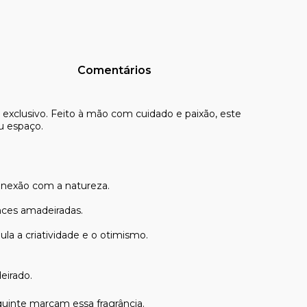
Comentários
xclusivo. Feito à mão com cuidado e paixão, este
eu espaço.
conexão com a natureza.
nces amadeiradas.
la a criatividade e o otimismo.
eirado.
quinte marcam essa fragrância.