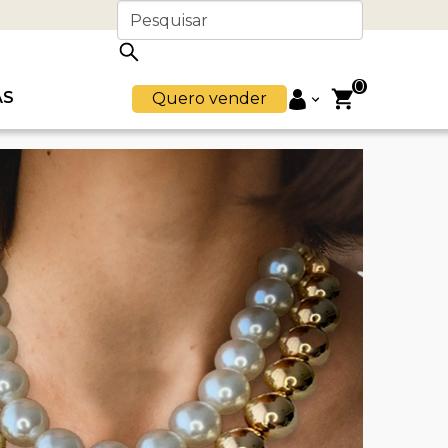
0
AS
Quero vender