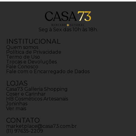
Seg à Sex das 10h às 18h.
INSTITUCIONAL
Quem somos
Política de Privacidade
Termo de Uso
Trocas e Devoluções
Fale Conosco
Fale com o Encarregado de Dados
LOJAS
Casa73 Galleria Shopping
Coser e Carinhar
HB Cosméticos Artesanais
Joninhas
Ver mais
CONTATO
marketplace@casa73.com.br
(11) 97635-2209