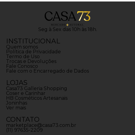
Seg à Sex das 10h às 18h.
INSTITUCIONAL
Quem somos
Política de Privacidade
Termo de Uso
Trocas e Devoluções
Fale Conosco
Fale com o Encarregado de Dados
LOJAS
Casa73 Galleria Shopping
Coser e Carinhar
HB Cosméticos Artesanais
Joninhas
Ver mais
CONTATO
marketplace@casa73.com.br
(11) 97635-2209