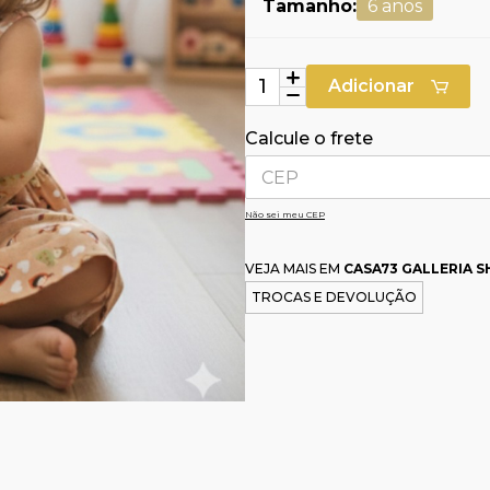
Tamanho:
6 anos
Adicionar
Calcule o frete
Não sei meu CEP
VEJA MAIS EM
CASA73 GALLERIA 
TROCAS E DEVOLUÇÃO