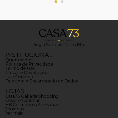
Seg à Sex das 10h às 18h.
INSTITUCIONAL
Quem somos
Política de Privacidade
Termo de Uso
Trocas e Devoluções
Fale Conosco
Fale com o Encarregado de Dados
LOJAS
Casa73 Galleria Shopping
Coser e Carinhar
HB Cosméticos Artesanais
Joninhas
Ver mais