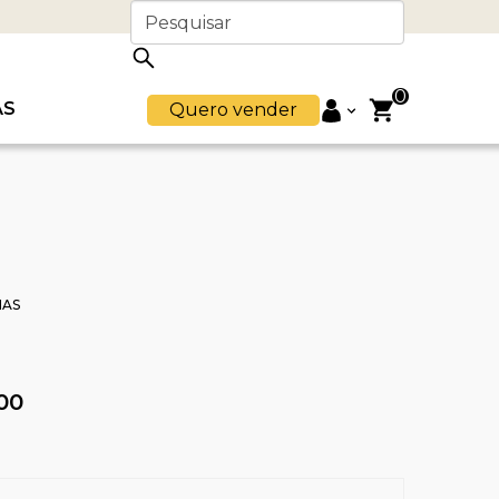
0
AS
Quero vender
HAS
00