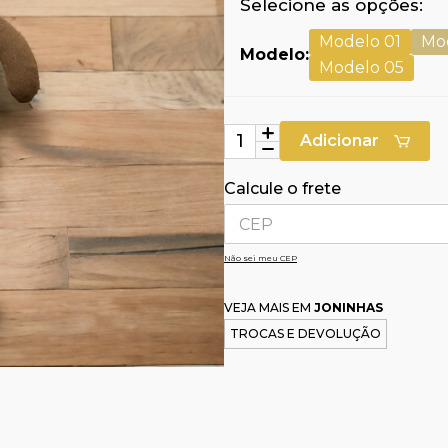
Selecione as opções:
Modelo 01
Mo
Modelo:
Modelo 05
Adicionar
Calcule o frete
Não sei meu CEP
VEJA MAIS EM
JONINHAS
TROCAS E DEVOLUÇÃO