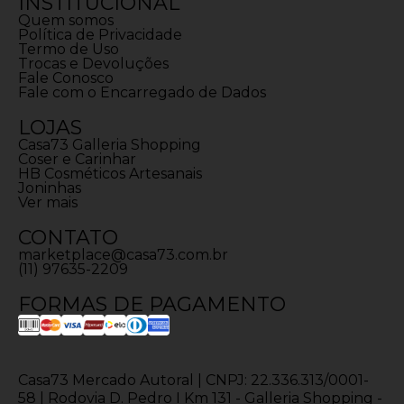
INSTITUCIONAL
Quem somos
Política de Privacidade
Termo de Uso
Trocas e Devoluções
Fale Conosco
Fale com o Encarregado de Dados
LOJAS
Casa73 Galleria Shopping
Coser e Carinhar
HB Cosméticos Artesanais
Joninhas
Ver mais
CONTATO
marketplace@casa73.com.br
(11) 97635-2209
FORMAS DE PAGAMENTO
Casa73 Mercado Autoral | CNPJ: 22.336.313/0001-
58 | Rodovia D. Pedro I Km 131 - Galleria Shopping -