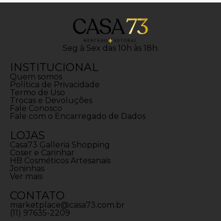
Seg à Sex das 10h às 18h.
INSTITUCIONAL
Quem somos
Política de Privacidade
Termo de Uso
Trocas e Devoluções
Fale Conosco
Fale com o Encarregado de Dados
LOJAS
Casa73 Galleria Shopping
Coser e Carinhar
HB Cosméticos Artesanais
Joninhas
Ver mais
CONTATO
marketplace@casa73.com.br
(11) 97635-2209