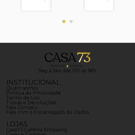
Seg à Sex das 10h às 18h.
INSTITUCIONAL
Quem somos
Política de Privacidade
Termo de Uso
Trocas e Devoluções
Fale Conosco
Fale com o Encarregado de Dados
LOJAS
Casa73 Galleria Shopping
Coser e Carinhar