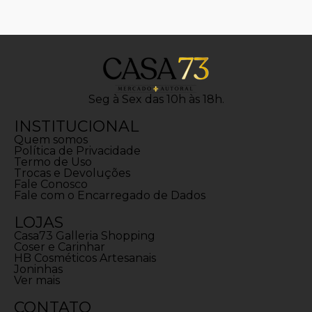
Seg à Sex das 10h às 18h.
INSTITUCIONAL
Quem somos
Política de Privacidade
Termo de Uso
Trocas e Devoluções
Fale Conosco
Fale com o Encarregado de Dados
LOJAS
Casa73 Galleria Shopping
Coser e Carinhar
HB Cosméticos Artesanais
Joninhas
Ver mais
CONTATO