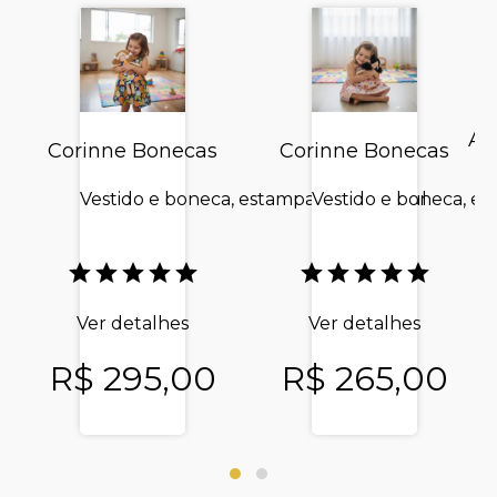
Ar
Corinne Bonecas
Corinne Bonecas
Vestido e boneca, estampa flores e azul
Vestido e boneca, e
Ver detalhes
Ver detalhes
R$ 295,00
R$ 265,00