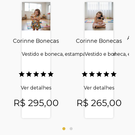
Ar
Corinne Bonecas
Corinne Bonecas
Vestido e boneca, estampa flores e azul
Vestido e boneca, e
Ver detalhes
Ver detalhes
R$ 295,00
R$ 265,00