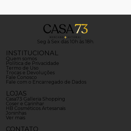
Seg à Sex das 10h às 18h.
INSTITUCIONAL
Quem somos
Política de Privacidade
Termo de Uso
Trocas e Devoluções
Fale Conosco
Fale com o Encarregado de Dados
LOJAS
Casa73 Galleria Shopping
Coser e Carinhar
HB Cosméticos Artesanais
Joninhas
Ver mais
CONTATO