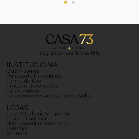
Seg à Sex das 10h às 18h.
INSTITUCIONAL
Quem somos
Política de Privacidade
Termo de Uso
Trocas e Devoluções
Fale Conosco
Fale com o Encarregado de Dados
LOJAS
Casa73 Galleria Shopping
Coser e Carinhar
HB Cosméticos Artesanais
Joninhas
Ver mais