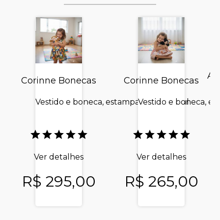
Ar
Corinne Bonecas
Corinne Bonecas
Vestido e boneca, estampa flores e azul
Vestido e boneca, e
Ver detalhes
Ver detalhes
R$ 295,00
R$ 265,00