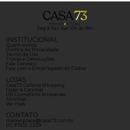
Seg à Sex das 10h às 18h.
INSTITUCIONAL
Quem somos
Política de Privacidade
Termo de Uso
Trocas e Devoluções
Fale Conosco
Fale com o Encarregado de Dados
LOJAS
Casa73 Galleria Shopping
Coser e Carinhar
HB Cosméticos Artesanais
Joninhas
Ver mais
CONTATO
marketplace@casa73.com.br
(11) 97635-2209